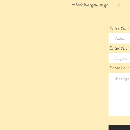
info@vergolive.gr
/
Enter You
Enter Your
Enter Your