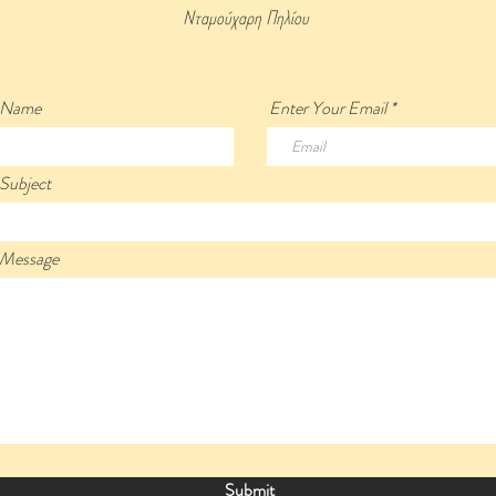
Νταμούχαρη Πηλίου
r Name
Enter Your Email
 Subject
 Message
Submit