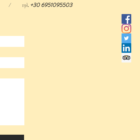
/
τηλ
. +30 6951095503