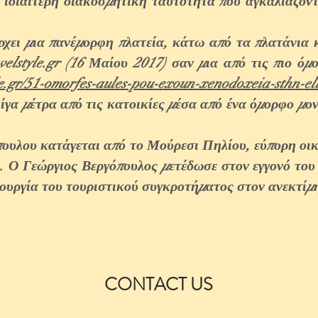
 ιδιαίτερη διακοσμητική ταυτότητα που αγκαλιάζον
χει μια πανέμορφη πλατεία, κάτω από τα πλατάνια 
velstyle.gr (16 Μαίου 2017) σαν μια από τις πιο όμ
le.gr/51-omorfes-aules-pou-exoun-xenodoxeia-sthn-el
ίγα μέτρα από τις κατοικίες μέσα από ένα όμορφο μο
ουλου κατάγεται από το Μούρεσι Πηλίου, εύπορη οι
. Ο Γεώργιος Βεργόπουλος μετέδωσε στον εγγονό του 
ουργία του τουριστικού συγκροτήματος στον ανεκτίμ
CONTACT US