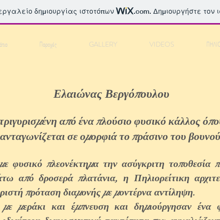
 εργαλείο δημιουργίας ιστοτόπων
.com
. Δημιουργήστε τον 
τια
Παροχές
GALLERY
VIDEOS
ΠΗΛΙ
Ελαιώνας Βεργόπουλου
τριγυρισμένη από ένα πλούσιο φυσικό κάλλος όπο
ανταγωνίζεται σε ομορφιά το πράσινο του βουνο
 με φυσικό πλεονέκτημα την ασύγκριτη τοποθεσία 
τω από δροσερά πλατάνια, η Πηλιορείτικη αρχιτ
ριστή πρόταση διαμονής με μοντέρνα αντίληψη.
 με μεράκι και έμπνευση και δημιούργησαν ένα φ