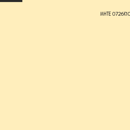
ΜΗΤΕ 0726Κ