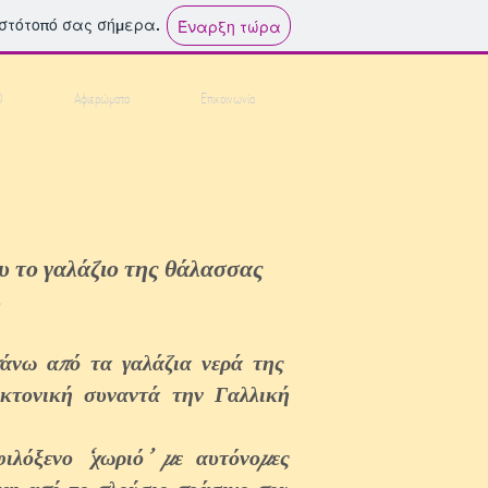
ιστότοπό σας σήμερα.
Έναρξη τώρα
Ο
Αφιερώματα
Επικοινωνία
υ το γαλάζιο της θάλασσας
ύ
πάνω από τα γαλάζια νερά της
εκτονική συναντά την Γαλλική
ιλόξενο ‘χωριό’ με αυτόνομες