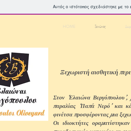
Αυτός ο ιστότοπος σχεδιάστηκε με το
HOME
Ξενώνας
Δωμά
Ξεχωριστή αισθητική περι
Στον ‘Ελαιώνα Βεργόπουλου’,
παραλίας ‘Παπά Νερό’ και κά
φινέτσα προσφέροντας μια ξεχω
Οι ιδιοκτήτες οραματίστηκαν